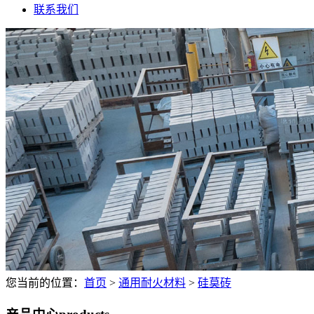
联系我们
您当前的位置：
首页
>
通用耐火材料
>
硅莫砖