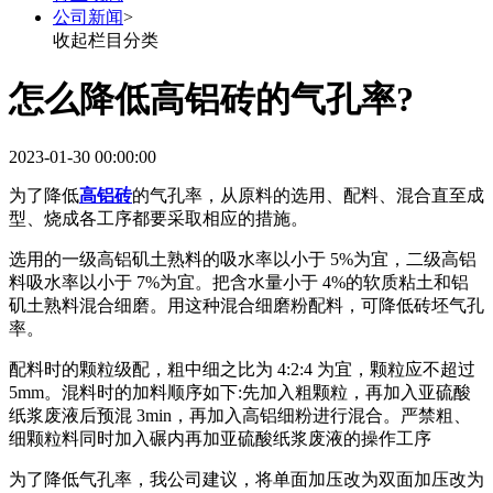
公司新闻
>
收起栏目分类
怎么降低高铝砖的气孔率?
2023-01-30 00:00:00
为了降低
高铝砖
的气孔率，从原料的选用、配料、混合直至成
型、烧成各工序都要采取相应的措施。
选用的一级高铝矶土熟料的吸水率以小于 5%为宜，二级高铝
料吸水率以小于 7%为宜。把含水量小于 4%的软质粘土和铝
矶土熟料混合细磨。用这种混合细磨粉配料，可降低砖坯气孔
率。
配料时的颗粒级配，粗中细之比为 4:2:4 为宜，颗粒应不超过
5mm。混料时的加料顺序如下:先加入粗颗粒，再加入亚硫酸
纸浆废液后预混 3min，再加入高铝细粉进行混合。严禁粗、
细颗粒料同时加入碾内再加亚硫酸纸浆废液的操作工序
为了降低气孔率，我公司建议，将单面加压改为双面加压改为