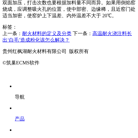
双面加压，打击次数也要根据加料量不同而异。如果用倒焰窑
烧成，应调整吸火孔的位置，使中部密、边缘稀，且近窑门处
适当加密，使窑炉上下温差、内外温差不大于 20℃。
标签：
上一条：
耐火材料的定义及分类
下一条：
高温耐火浇注料长
出‘白毛’造成粉化该怎么解决？
贵州红枫湖耐火材料有限公司 版权所有
©筑巢ECMS软件
导航
产品